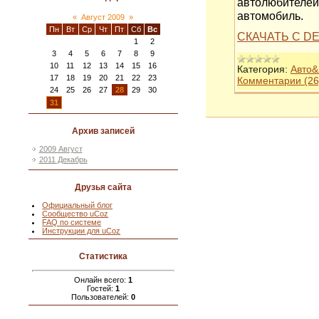
автолюбителей
автомобиль.
«
Август 2009
»
Пн
Вт
Ср
Чт
Пт
Сб
Вс
СКАЧАТЬ С DE
1
2
3
4
5
6
7
8
9
10
11
12
13
14
15
16
Категория:
Авто
17
18
19
20
21
22
23
Комментарии (26
24
25
26
27
28
29
30
31
Архив записей
2009 Август
2011 Декабрь
Друзья сайта
Официальный блог
Сообщество uCoz
FAQ по системе
Инструкции для uCoz
Статистика
Онлайн всего:
1
Гостей:
1
Пользователей:
0