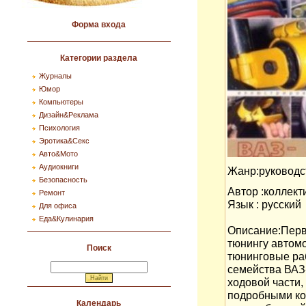
Форма входа
Категории раздела
Журналы
Юмор
Компьютеры
Дизайн&Реклама
Психология
Эротика&Секс
Авто&Мото
Аудиокниги
Жанр:руководс
Безопасность
Автор :коллект
Ремонт
Язык : русский
Для офиса
Еда&Кулинария
Описание:Перв
тюнингу автом
Поиск
тюнинговые ра
семейства ВАЗ-
ходовой части
подробными ко
Календарь