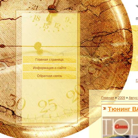
Ч
П
Главная страница
Информация о сайте
Обратная связь
Г
Главная
»
2009
»
Авгус
Тюнинг ВА