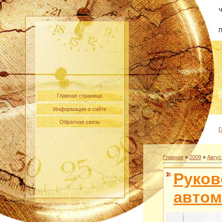
Ч
П
Главная страница
Информация о сайте
Обратная связь
Г
Главная
»
2009
»
Авгус
Руков
автом