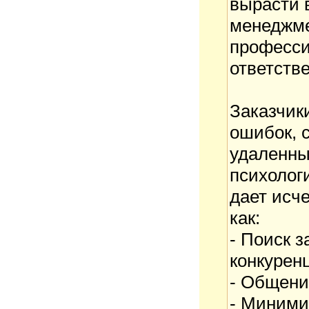
вырасти в
менеджме
професси
ответстве
Заказчик
ошибок, 
удаленны
психолог
дает исч
как:
- Поиск 
конкурен
- Общени
- Миним