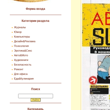
Форма входа
Категории раздела
Журналы
Юмор
Компьютеры
Дизайн&Реклама
Психология
Эротика&Секс
Авто&Мото
Аудиокниги
Безопасность
Ремонт
Для офиса
Еда&Кулинария
Поиск
Календарь