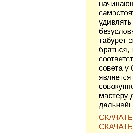
начинающ
самостоя
удивлять
безуслов
табурет с
браться,
соответс
совета у
является
совокупн
мастеру д
дальнейш
СКАЧАТЬ
СКАЧАТЬ