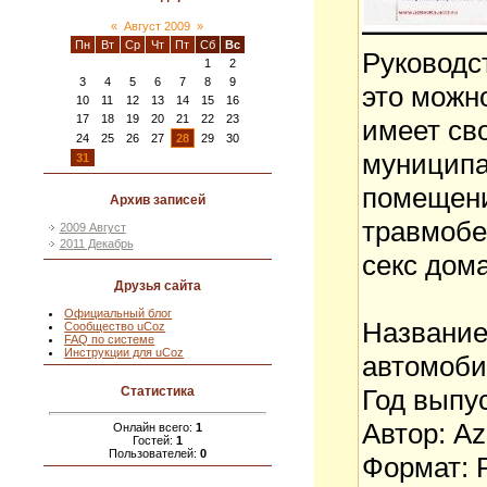
«
Август 2009
»
Пн
Вт
Ср
Чт
Пт
Сб
Вс
Руководс
1
2
3
4
5
6
7
8
9
это можн
10
11
12
13
14
15
16
17
18
19
20
21
22
23
имеет св
24
25
26
27
28
29
30
муниципа
31
помещени
Архив записей
травмобе
2009 Август
2011 Декабрь
секс дом
Друзья сайта
Официальный блог
Название:
Сообщество uCoz
FAQ по системе
Инструкции для uCoz
автомоби
Год выпус
Статистика
Автор: A
Онлайн всего:
1
Гостей:
1
Пользователей:
0
Формат: 