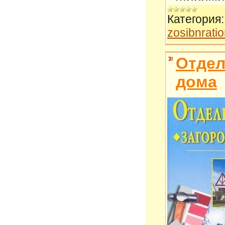
Категория:
zosibnrati
Отдел
дома