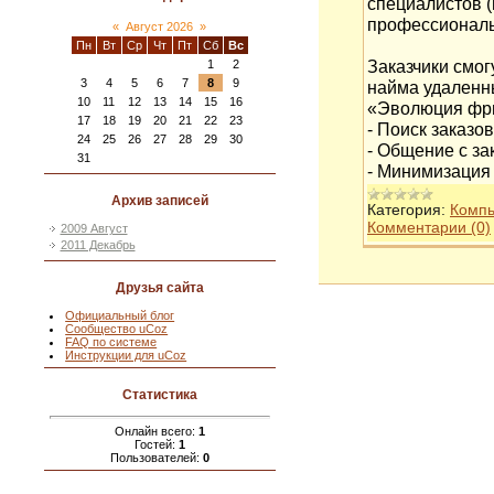
специалистов (
профессиональн
«
Август 2026
»
Пн
Вт
Ср
Чт
Пт
Сб
Вс
Заказчики смо
1
2
3
4
5
6
7
8
9
найма удаленн
10
11
12
13
14
15
16
«Эволюция фри
17
18
19
20
21
22
23
- Поиск заказо
24
25
26
27
28
29
30
- Общение с за
31
- Минимизаци
Архив записей
Категория:
Комп
Комментарии (0)
2009 Август
2011 Декабрь
Друзья сайта
Официальный блог
Сообщество uCoz
FAQ по системе
Инструкции для uCoz
Статистика
Онлайн всего:
1
Гостей:
1
Пользователей:
0