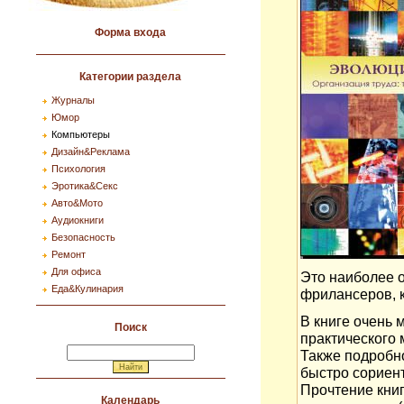
Форма входа
Категории раздела
Журналы
Юмор
Компьютеры
Дизайн&Реклама
Психология
Эротика&Секс
Авто&Мото
Аудиокниги
Безопасность
Ремонт
Для офиса
Это наиболее о
Еда&Кулинария
фрилансеров, 
В книге очень
Поиск
практического 
Также подробно
быстро сориен
Прочтение кни
Календарь