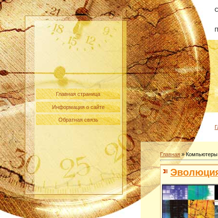
С
П
Главная страница
Информация о сайте
Обратная связь
Г
Главная
»
Компьютеры
Эволюци